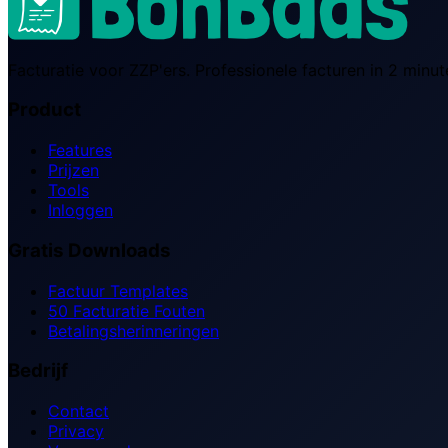
Facturatie voor ZZP'ers. Professionele facturen in 2 min
Product
Features
Prijzen
Tools
Inloggen
Gratis Downloads
Factuur Templates
50 Facturatie Fouten
Betalingsherinneringen
Bedrijf
Contact
Privacy