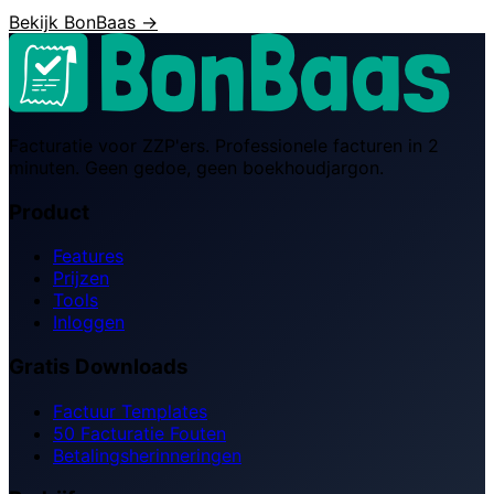
Bekijk BonBaas →
Facturatie voor ZZP'ers. Professionele facturen in 2
minuten. Geen gedoe, geen boekhoudjargon.
Product
Features
Prijzen
Tools
Inloggen
Gratis Downloads
Factuur Templates
50 Facturatie Fouten
Betalingsherinneringen