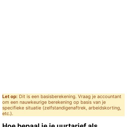
Dit + automatische urenregistratie &
facturatie?
BonBaas houdt je uren bij, factureert automatisch op
basis van je uurtarief, en stuurt herinneringen. Gratis te
gebruiken.
Start Gratis met BonBaas →
Let op:
Dit is een basisberekening. Vraag je accountant
om een nauwkeurige berekening op basis van je
specifieke situatie (zelfstandigenaftrek, arbeidskorting,
etc.).
Hoe bepaal je je uurtarief als