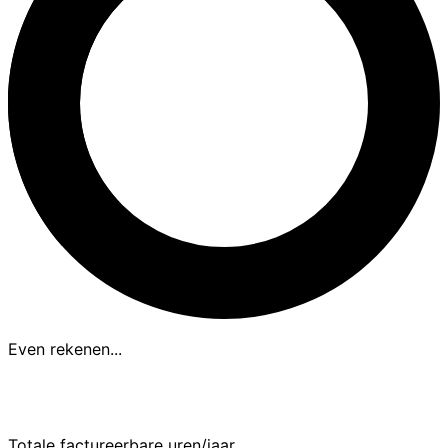
Even rekenen...
Aanbevolen uurtarief
€
0
per uur (excl. BTW)
Totale factureerbare uren/jaar